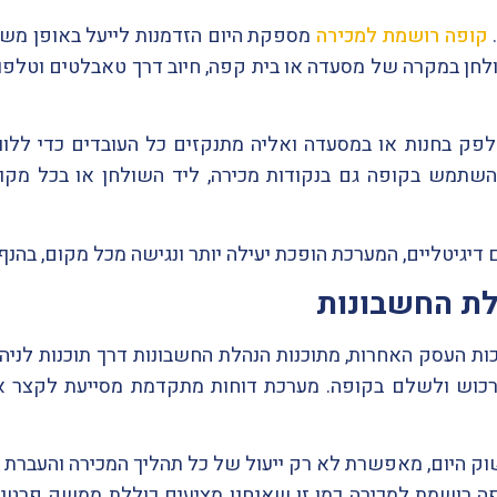
קופה רושמת למכירה
מספקת היום הזדמנות לייעל באופן משמ
לחן במקרה של מסעדה או בית קפה, חיוב דרך טאבלטים וטלפונ
ק בחנות או במסעדה ואליה מתנקזים כל העובדים כדי ללוו
תמש בקופה גם בנקודות מכירה, ליד השולחן או בכל מקום
גיטליים, המערכת הופכת יעילה יותר ונגישה מכל מקום, בהנף 
לת החשבונות
ת העסק האחרות, מתוכנות הנהלת החשבונות דרך תוכנות לניהו
כוש ולשלם בקופה. מערכת דוחות מתקדמת מסייעת לקצר א
שוק היום, מאפשרת לא רק ייעול של כל תהליך המכירה והעברת
 רושמת למכירה כמו זו שאנחנו מציעים כוללת ממשק פרטני ש