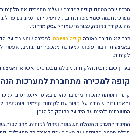
הרבה יותר מסתם קופה למכירה שעליה מחייבים את הלקוחות.
מערכת חכמה שמאפשרת חיוב קל ויעיל יותר, נגיש גם עד לשו
מה שקורה בקופה, עבור מי שמנהל עסק מרחוק.
כבר לא מדובר באותה
קופה רושמת
למכירה שיושבת על הדלפ
באמצעות חיבור פשוט למערכת ממכשירים שונים, אפשר להש
לקוחות.
בעידן שבו מרבית הלקוחות משלמים בכרטיסי אשראי ואמצעים די
קופה למכירה מתחברת למערכות הנה
קופה רושמת למכירה מתחברת היום באופן אינטגרטיבי למערכו
ומאפשרות שמירה על קשר עם לקוחות קיימים שמגיעים לר
החשבונות ולהיות עם היד על הדופק כל הזמן.
החיבור למערכות הנהלת חשבונות וניהול לקוחות, מהבולטות ב
קבלת תמונה מדויקת של מצב העסק לאורך כל הפעילות. קופה